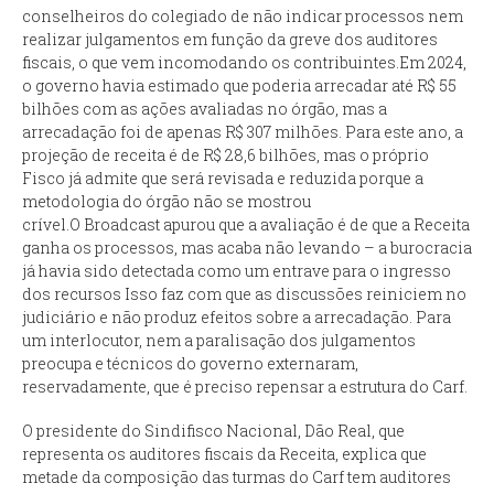
conselheiros do colegiado de não indicar processos nem
realizar julgamentos em função da greve dos auditores
fiscais, o que vem incomodando os contribuintes.Em 2024,
o governo havia estimado que poderia arrecadar até R$ 55
bilhões com as ações avaliadas no órgão, mas a
arrecadação foi de apenas R$ 307 milhões. Para este ano, a
projeção de receita é de R$ 28,6 bilhões, mas o próprio
Fisco já admite que será revisada e reduzida porque a
metodologia do órgão não se mostrou
crível.O
Broadcast
apurou que a avaliação é de que a Receita
ganha os processos, mas acaba não levando – a burocracia
já havia sido detectada como um entrave para o ingresso
dos recursos Isso faz com que as discussões reiniciem no
judiciário e não produz efeitos sobre a arrecadação. Para
um interlocutor, nem a paralisação dos julgamentos
preocupa e técnicos do governo externaram,
reservadamente, que é preciso repensar a estrutura do Carf.
O presidente do Sindifisco Nacional, Dão Real, que
representa os auditores fiscais da Receita, explica que
metade da composição das turmas do Carf tem auditores