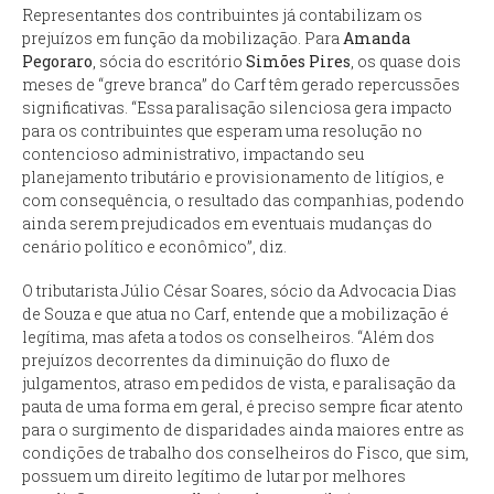
Representantes dos contribuintes já contabilizam os
prejuízos em função da mobilização. Para
Amanda
Pegoraro
, sócia do escritório
Simões Pires
, os quase dois
meses de “greve branca” do Carf têm gerado repercussões
significativas. “Essa paralisação silenciosa gera impacto
para os contribuintes que esperam uma resolução no
contencioso administrativo, impactando seu
planejamento tributário e provisionamento de litígios, e
com consequência, o resultado das companhias, podendo
ainda serem prejudicados em eventuais mudanças do
cenário político e econômico”, diz.
O tributarista Júlio César Soares, sócio da Advocacia Dias
de Souza e que atua no Carf, entende que a mobilização é
legítima, mas afeta a todos os conselheiros. “Além dos
prejuízos decorrentes da diminuição do fluxo de
julgamentos, atraso em pedidos de vista, e paralisação da
pauta de uma forma em geral, é preciso sempre ficar atento
para o surgimento de disparidades ainda maiores entre as
condições de trabalho dos conselheiros do Fisco, que sim,
possuem um direito legítimo de lutar por melhores