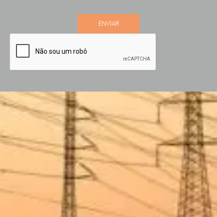
+55 11 3044-5793
contato@simoespires.com
CNPJ: 57.904.303/0001-56
Av. São Gualter, 1608 | Alto de Pinheiros | 05455-002 | São Paulo - SP