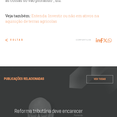
as coisas só vão piorando”, diz.
Veja também:
Entenda: Investir ou não em ativos na
aquisição de terras agrícolas
VOLTAR
COMPARTILHE
PUBLICAÇÕES RELACIONADAS
VER TODAS
Reforma tributária deve encarecer