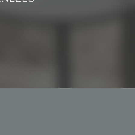
 3044-5793
o@simoespires.com
57.904.303/0001-56
 Gualter, 1608 | Alto de Pinheiros | 05455-002 | São Paulo -