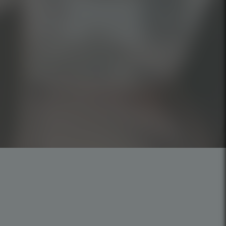
Trabalhe Conosco
Política de privacidade
Política de Cookie
Código de Ética
Missão | Visão | Valores
 SP