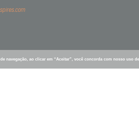
spires.com
es de Carvalho, 1609
ímpia - 04.547-006 - São Paulo - SP
a de navegação, ao clicar em “Aceitar”, você concorda com nosso uso d