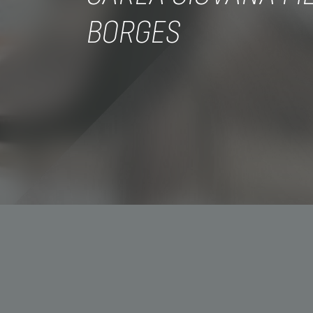
BORGES
+55 11
contat
CNPJ: 
Av. São