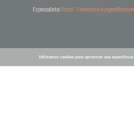
Especialista
Global Trade
carla.borges@simoe
R. Gom
Vila Ol
Utilizamos cookies para aprimorar sua experiênci
© Simões Pires