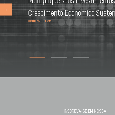
Multiplique seus investimentos
‹
Crescimento Econômico Susten
01/01/1970 - Geral
INSCREVA-SE EM NOSSA