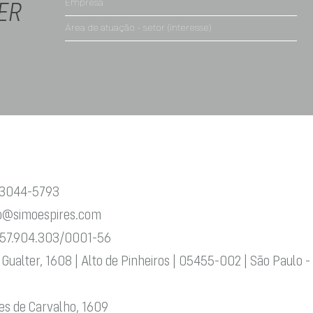
ER
 3044-5793
o@simoespires.com
57.904.303/0001-56
 Gualter, 1608 | Alto de Pinheiros | 05455-002 | São Paulo -
es de Carvalho, 1609