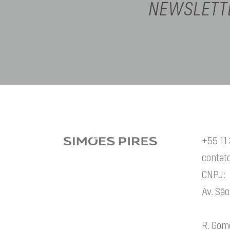
NEWSLETT
+55 11
contat
CNPJ: 
Av. São
R. Gom