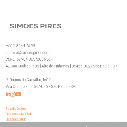
+55 11 3044-5793
contato@simoespires.com
CNPJ: 57.904.303/0001-56
Av. São Gualter, 1608 | Alto de Pinheiros | 05455-002 | São Paulo - SP
R. Gomes de Carvalho, 1609
Vila Olímpia - 04.547-006 - São Paulo - SP
Trabalhe Conosco
Política de privacidade
Política de Cookie
Código de Ética