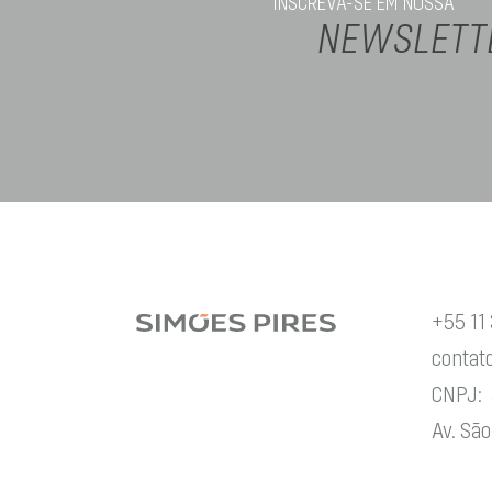
INSCREVA-SE EM NOSSA
NEWSLETT
+55 11
contat
CNPJ: 
Av. São