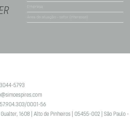
ER
 3044-5793
o@simoespires.com
57.904.303/0001-56
 Gualter, 1608 | Alto de Pinheiros | 05455-002 | São Paulo -