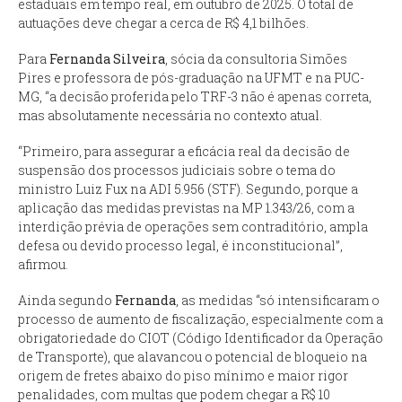
estaduais em tempo real, em outubro de 2025. O total de
autuações deve chegar a cerca de R$ 4,1 bilhões.
Para
Fernanda Silveira
, sócia da consultoria Simões
Pires e professora de pós-graduação na UFMT e na PUC-
MG, “a decisão proferida pelo TRF-3 não é apenas correta,
mas absolutamente necessária no contexto atual.
“Primeiro, para assegurar a eficácia real da decisão de
suspensão dos processos judiciais sobre o tema do
ministro Luiz Fux na ADI 5.956 (STF). Segundo, porque a
aplicação das medidas previstas na MP 1.343/26, com a
interdição prévia de operações sem contraditório, ampla
defesa ou devido processo legal, é inconstitucional”,
afirmou.
Ainda segundo
Fernanda
, as medidas “só intensificaram o
processo de aumento de fiscalização, especialmente com a
obrigatoriedade do CIOT (Código Identificador da Operação
de Transporte), que alavancou o potencial de bloqueio na
origem de fretes abaixo do piso mínimo e maior rigor
penalidades, com multas que podem chegar a R$ 10