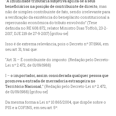
“
A imunidade tributária subjetiva aplica-se a seus
beneficiários na posição de contribuinte de direito
, mas
não de simples contribuinte de fato, sendo irrelevante para
a verificação da existência do beneplácito constitucional a
repercussão econômica do tributo envolvido
” (Tese
definida no RE 608.872, relator Ministro Dias Toffoli, 23-2-
2017, DJE 219 de 27-9-2017) [grifou-se]
Isso é de extrema relevância, pois o Decreto nº 37/1966, em
seu art. 31, traz que:
“
Art. 31 – É contribuinte do imposto
: (Redação pelo Decreto-
Lei nº 2.472, de 01/09/1988)
I –
o importador, assim considerada qualquer pessoa que
promova a entrada de mercadoria estrangeira no
Território Nacional
;” (Redação pelo Decreto-Lei nº 2.472,
de 01/09/1988) [grifou-se]
Da mesma forma a Lei nº 10.865/2004, que dispõe sobre o
PIS e a COFINS, em seu art. 5º: