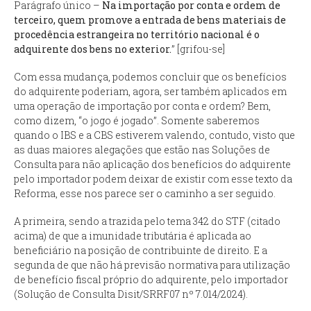
Parágrafo único –
Na importação por conta e ordem de
terceiro, quem promove a entrada de bens materiais de
procedência estrangeira no território nacional é o
adquirente dos bens no exterior.
” [grifou-se]
Com essa mudança, podemos concluir que os benefícios
do adquirente poderiam, agora, ser também aplicados em
uma operação de importação por conta e ordem? Bem,
como dizem, “o jogo é jogado”. Somente saberemos
quando o IBS e a CBS estiverem valendo, contudo, visto que
as duas maiores alegações que estão nas Soluções de
Consulta para não aplicação dos benefícios do adquirente
pelo importador podem deixar de existir com esse texto da
Reforma, esse nos parece ser o caminho a ser seguido.
A primeira, sendo a trazida pelo tema 342 do STF (citado
acima) de que a imunidade tributária é aplicada ao
beneficiário na posição de contribuinte de direito. E a
segunda de que não há previsão normativa para utilização
de benefício fiscal próprio do adquirente, pelo importador
(Solução de Consulta Disit/SRRF07 nº 7.014/2024).