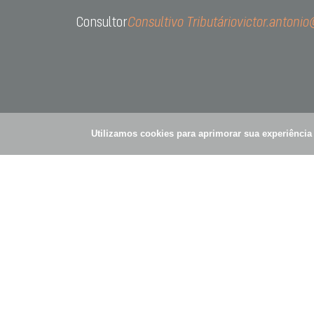
Consultor
Consultivo Tributário
victor.antoni
R. Gom
Vila Ol
Utilizamos cookies para aprimorar sua experiênci
© Simões Pires