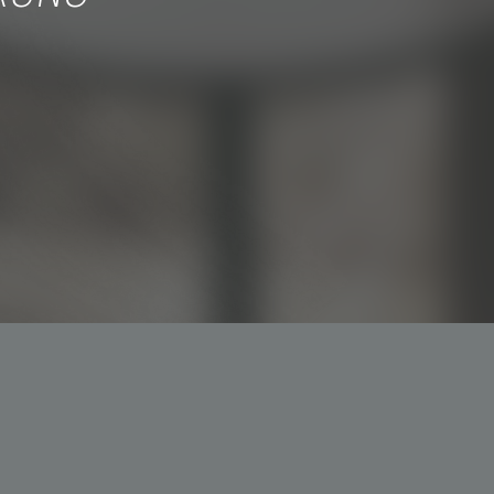
 3044-5793
o@simoespires.com
57.904.303/0001-56
 Gualter, 1608 | Alto de Pinheiros | 05455-002 | São Paulo -