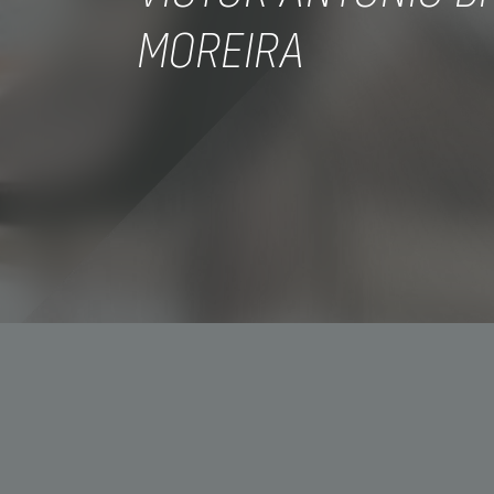
MOREIRA
+55 11
contat
CNPJ: 
Av. São