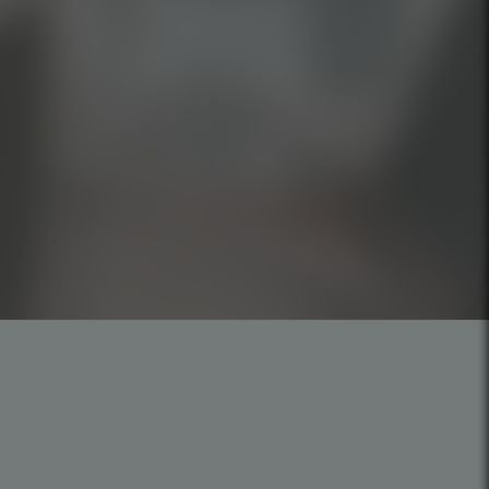
Trabalhe Conosco
Política de privacidade
Política de Cookie
Código de Ética
Missão | Visão | Valores
 SP