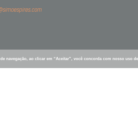
o@simoespires.com
es de Carvalho, 1609
ímpia - 04.547-006 - São Paulo - SP
a de navegação, ao clicar em “Aceitar”, você concorda com nosso uso d