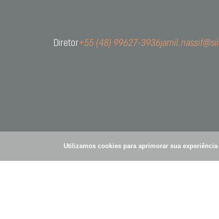
contat
CNPJ: 
Diretor
+55 (48) 99627-3936
jamil.nassif@s
Av. São
R. Gom
Vila Ol
Utilizamos cookies para aprimorar sua experiênci
© Simões Pires