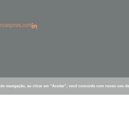
o@simoespires.com
57.904.303/0001-56
imoespires.com
 Gualter, 1608 | Alto de Pinheiros | 05455-002 | São Paulo -
es de Carvalho, 1609
ímpia - 04.547-006 - São Paulo - SP
a de navegação, ao clicar em “Aceitar”, você concorda com nosso uso d