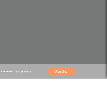
Política de privacidade
Política de Cookie
Código de Ética
Missão | Visão | Valores
 SP
Aceitar
e cookies.
Saiba mais.